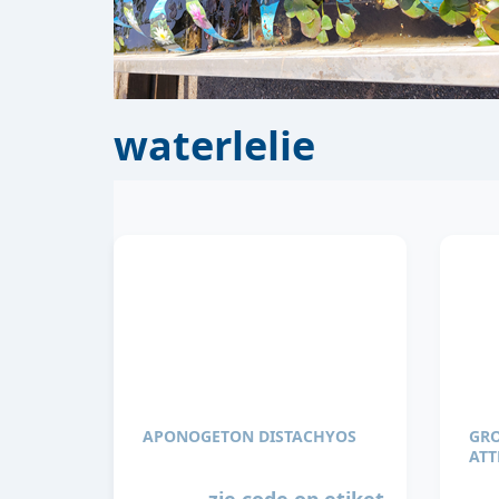
waterlelie
APONOGETON DISTACHYOS
GR
ATT
zie code op etiket