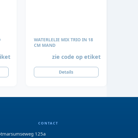
WATERLELIE MIX TRIO IN 18
CM MAND
iket
zie code op etiket
Details
CONTACT
tmarsumseweg 125a