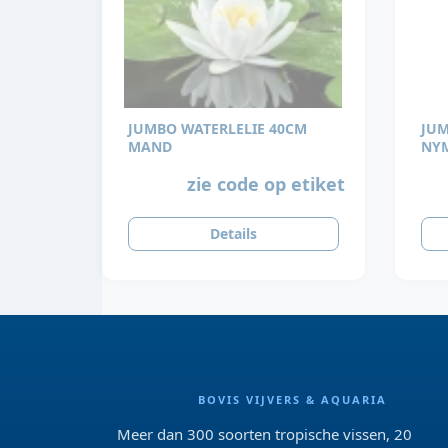
JUMBO WATERLELIE 40CM
JUMB
MAND
NY
MO
zie code op etiket
Details
BOVIS VIJVERS & AQUARIA
Meer dan 300 soorten tropische vissen, 20