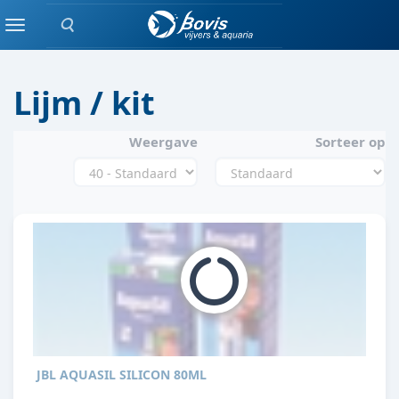
Zoeken
ACHTERWAND
Menu
Lijm / kit
Weergave
Sorteer op
JBL AQUASIL SILICON 80ML