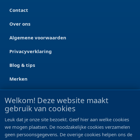
Contact
Over ons
Algemene voorwaarden
Privacyverklaring
Blog & tips
Merken
CONTACT
Welkom! Deze website maakt
gebruik van cookies
Ootmarsumseweg 125a
7665 RW Albergen
Leuk dat je onze site bezoekt. Geef hier aan welke cookies
0546 - 622 990
we mogen plaatsen. De noodzakelijke cookies verzamelen
geen persoonsgegevens. De overige cookies helpen ons de
06 - 11 19 81 42