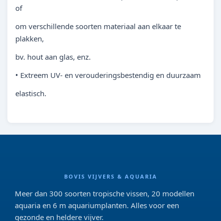
of
om verschillende soorten materiaal aan elkaar te
plakken,
bv. hout aan glas, enz.
• Extreem UV- en verouderingsbestendig en duurzaam
elastisch.
BOVIS VIJVERS & AQUARIA
Meer dan 300 soorten tropische vissen, 20 modellen
aquaria en 6 m aquariumplanten. Alles voor een
gezonde en heldere vijver.