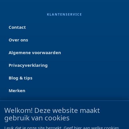
KLANTENSERVICE
Contact
Over ons
Algemene voorwaarden
Privacyverklaring
Blog & tips
Merken
CONTACT
Welkom! Deze website maakt
gebruik van cookies
Ootmarsumseweg 125a
7665 RW Albergen
Leuk dat je onze site bezoekt. Geef hier aan welke cookies