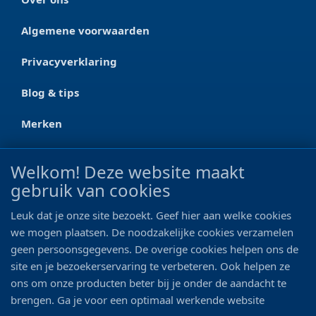
Algemene voorwaarden
Privacyverklaring
Blog & tips
Merken
CONTACT
Welkom! Deze website maakt
gebruik van cookies
Ootmarsumseweg 125a
7665 RW Albergen
Leuk dat je onze site bezoekt. Geef hier aan welke cookies
0546 - 622 990
we mogen plaatsen. De noodzakelijke cookies verzamelen
geen persoonsgegevens. De overige cookies helpen ons de
06 - 11 19 81 42
site en je bezoekerservaring te verbeteren. Ook helpen ze
ons om onze producten beter bij je onder de aandacht te
info@bo-vis.nl
brengen. Ga je voor een optimaal werkende website