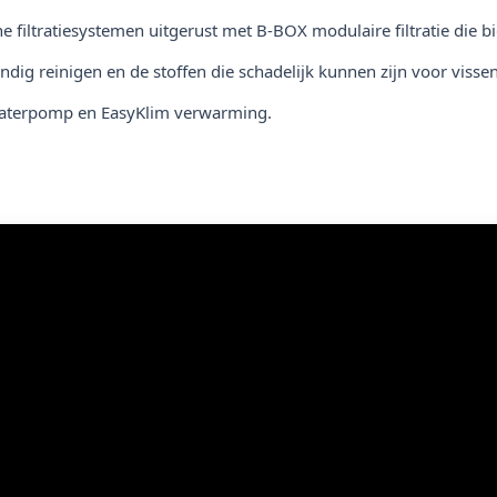
e filtratiesystemen uitgerust met B-BOX modulaire filtratie die b
ondig reinigen en de stoffen die schadelijk kunnen zijn voor viss
x waterpomp en EasyKlim verwarming.