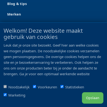
Blog & tips
Merken
CONTACT
Welkom! Deze website maakt
gebruik van cookies
Ootmarsumseweg 125a
7665 RW Albergen
Leuk dat je onze site bezoekt. Geef hier aan welke cookies
0546 - 622 990
we mogen plaatsen. De noodzakelijke cookies verzamelen
geen persoonsgegevens. De overige cookies helpen ons de
06 - 11 19 81 42
site en je bezoekerservaring te verbeteren. Ook helpen ze
ons om onze producten beter bij je onder de aandacht te
info@bo-vis.nl
brengen. Ga je voor een optimaal werkende website
inclusief alle voordelen? Vink dan alle vakjes aan!
VOLG ONS
Noodzakelijk
Voorkeuren
Statistieken
Marketing
Opslaan