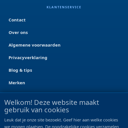
KLANTENSERVICE
Contact
Over ons
Algemene voorwaarden
Privacyverklaring
Blog & tips
Merken
CONTACT
Welkom! Deze website maakt
gebruik van cookies
Ootmarsumseweg 125a
7665 RW Albergen
Leuk dat je onze site bezoekt. Geef hier aan welke cookies
0546 - 622 990
we mogen plaatsen. De noodzakelijke cookies verzamelen