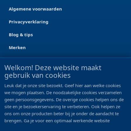
Algemene voorwaarden
Privacyverklaring
Blog & tips
Merken
CONTACT
Welkom! Deze website maakt
gebruik van cookies
Ootmarsumseweg 125a
7665 RW Albergen
Leuk dat je onze site bezoekt. Geef hier aan welke cookies
0546 - 622 990
we mogen plaatsen. De noodzakelijke cookies verzamelen
geen persoonsgegevens. De overige cookies helpen ons de
06 - 11 19 81 42
site en je bezoekerservaring te verbeteren. Ook helpen ze
ons om onze producten beter bij je onder de aandacht te
info@bo-vis.nl
brengen. Ga je voor een optimaal werkende website
inclusief alle voordelen? Vink dan alle vakjes aan!