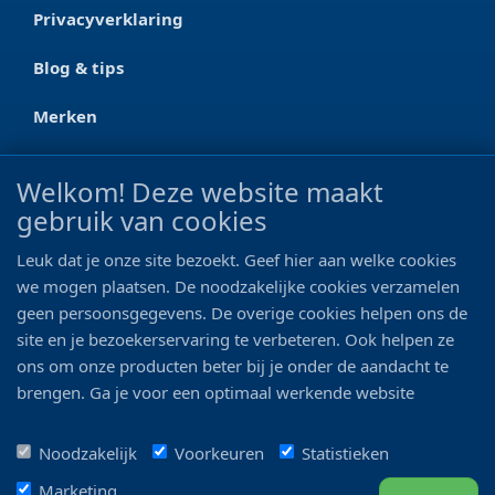
Privacyverklaring
Blog & tips
Merken
CONTACT
Welkom! Deze website maakt
gebruik van cookies
Ootmarsumseweg 125a
7665 RW Albergen
Leuk dat je onze site bezoekt. Geef hier aan welke cookies
0546 - 622 990
we mogen plaatsen. De noodzakelijke cookies verzamelen
geen persoonsgegevens. De overige cookies helpen ons de
06 - 11 19 81 42
site en je bezoekerservaring te verbeteren. Ook helpen ze
ons om onze producten beter bij je onder de aandacht te
info@bo-vis.nl
brengen. Ga je voor een optimaal werkende website
inclusief alle voordelen? Vink dan alle vakjes aan!
VOLG ONS
Noodzakelijk
Voorkeuren
Statistieken
Marketing