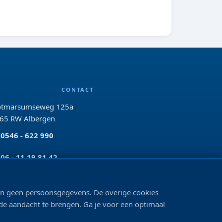
CONTACT
tmarsumseweg 125a
65 RW Albergen
0546 - 622 990
06 - 11 19 81 42
info@bo-vis.nl
len geen persoonsgegevens. De overige cookies
 de aandacht te brengen. Ga je voor een optimaal
VOLG ONS