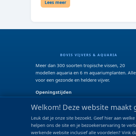
Lees meer
BOVIS VIJVERS & AQUARIA
Meer dan 300 soorten tropische vissen, 20
modellen aquaria en 6 m aquariumplanten. Alle
voor een gezonde en heldere vijver.
Openingstijden
Di 13:00 - 18:00 Wo-Vr: 10:00 - 18:00
Welkom! Deze website maakt g
Za: 09:00 - 17:00
Zo: gesloten>
Leuk dat je onze site bezoekt. Geef hier aan wel
helpen ons de site en je bezoekerservaring te ver
REVIEWS
werkende website inclusief alle voordelen? Vink da