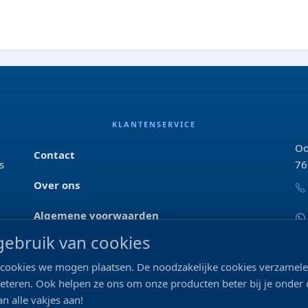
KLANTENSERVICE
Oo
Contact
s
76
Over ons
Algemene voorwaarden
ebruik van cookies
Privacyverklaring
ke cookies we mogen plaatsen. De noodzakelijke cookies verzame
Blog & tips
beteren. Ook helpen ze ons om onze producten beter bij je onder
n alle vakjes aan!
Merken