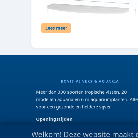
Lees meer
BOVIS VIJVERS & AQUARIA
Meer dan 300 soorten tropische vissen, 20
modellen aquaria en 6 m aquariumplanten. Alle
voor een gezonde en heldere vijver.
Openingstijden
Di 13:00 - 18:00 Wo-Vr: 10:00 - 18:00
Welkom! Deze website maakt g
Za: 09:00 - 17:00