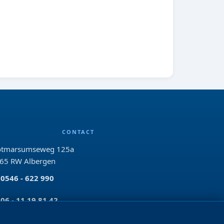
CONTACT
tmarsumseweg 125a
65 RW Albergen
0546 - 622 990
06 - 11 19 81 42
info@bo-vis.nl