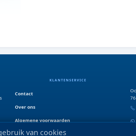
KLANTENSERVICE
Oo
Contact
s
76
Over ons
Algemene voorwaarden
ebruik van cookies
Privacyverklaring