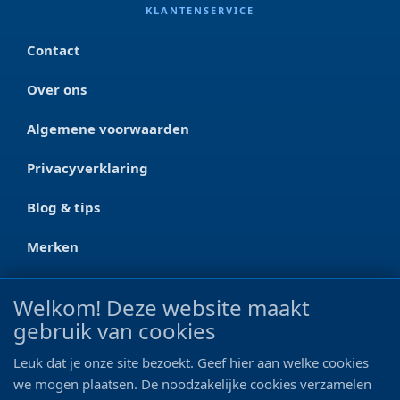
KLANTENSERVICE
Contact
Over ons
Algemene voorwaarden
Privacyverklaring
Blog & tips
EENVOUDIGE LED RGBW ULTRA
Compleet LED-verlichtingssysteem met vier
Merken
lichtkanalen met verschillende kleurenspectra.
Verbonden met de ORI Smart Controller is het mogelijk
CONTACT
Welkom! Deze website maakt
om alle lichtkanalen onafhankelijk te regelen,
gebruik van cookies
en de dagelijkse verlichting op zoveel manieren als
Ootmarsumseweg 125a
gewenst in te plannen.
7665 RW Albergen
Leuk dat je onze site bezoekt. Geef hier aan welke cookies
Dit systeem profiteert van de vele voordelen van LED-
0546 - 622 990
we mogen plaatsen. De noodzakelijke cookies verzamelen
technologie, zoals zuinigheid, duurzaamheid en de