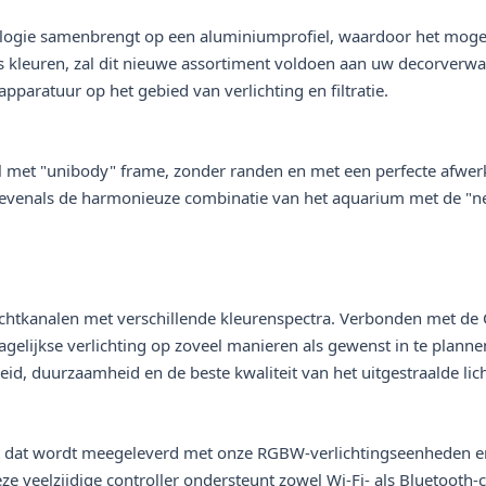
ologie samenbrengt op een aluminiumprofiel, waardoor het mogeli
s kleuren, zal dit nieuwe assortiment voldoen aan uw decorverwa
apparatuur op het gebied van verlichting en filtratie.
et "unibody" frame, zonder randen en met een perfecte afwerkin
, evenals de harmonieuze combinatie van het aquarium met de "n
chtkanalen met verschillende kleurenspectra. Verbonden met de O
agelijkse verlichting op zoveel manieren als gewenst in te planne
id, duurzaamheid en de beste kwaliteit van het uitgestraalde lich
aat dat wordt meegeleverd met onze RGBW-verlichtingseenheden en
e veelzijdige controller ondersteunt zowel Wi-Fi- als Bluetooth-