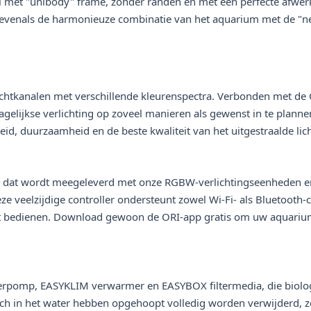
et "unibody" frame, zonder randen en met een perfecte afwerkin
, evenals de harmonieuze combinatie van het aquarium met de "n
chtkanalen met verschillende kleurenspectra. Verbonden met de O
agelijkse verlichting op zoveel manieren als gewenst in te planne
id, duurzaamheid en de beste kwaliteit van het uitgestraalde lich
aat dat wordt meegeleverd met onze RGBW-verlichtingseenheden en
e veelzijdige controller ondersteunt zowel Wi-Fi- als Bluetooth-
t bedienen. Download gewoon de ORI-app gratis om uw aquariu
erpomp, EASYKLIM verwarmer en EASYBOX filtermedia, die biologis
ich in het water hebben opgehoopt volledig worden verwijderd, zo