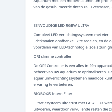
Aquarium met een modern aluminium profiel m
van de gesublimeerde tinten zal u verrassen
EENVOUDIGE LED RGBW ULTRA
Compleet LED-verlichtingssysteem met vier li
lichtkanalen onafhankelijk te regelen, en de d
voordelen van LED-technologie, zoals zuinighe
ORI slimme controller
De ORI Controller is een alles-in-één appar
beheer van uw aquarium te optimaliseren. Dez
aquariumverlichtingssystemen naadloos kun
ervaring te verbeteren.
BIOBOX® Intern Filter
Filtratiesysteem uitgerust met EASYFLUX wat
uitvoeren, waardoor vervuilende resten die z