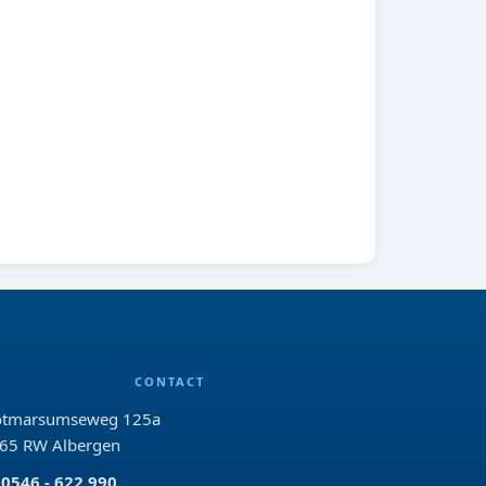
CONTACT
tmarsumseweg 125a
65 RW Albergen
0546 - 622 990