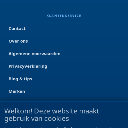
KLANTENSERVICE
Contact
Over ons
Algemene voorwaarden
Privacyverklaring
Blog & tips
Merken
CONTACT
Welkom! Deze website maakt
gebruik van cookies
Ootmarsumseweg 125a
7665 RW Albergen