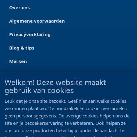
Over ons
Algemene voorwaarden
Privacyverklaring
Blog & tips
Merken
CONTACT
Welkom! Deze website maakt
gebruik van cookies
Ootmarsumseweg 125a
7665 RW Albergen
Leuk dat je onze site bezoekt. Geef hier aan welke cookies
0546 - 622 990
we mogen plaatsen. De noodzakelijke cookies verzamelen
geen persoonsgegevens. De overige cookies helpen ons de
06 - 11 19 81 42
site en je bezoekerservaring te verbeteren. Ook helpen ze
ons om onze producten beter bij je onder de aandacht te
info@bo-vis.nl