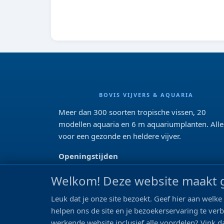
BOVIS VIJVERS & AQUARIA
Meer dan 300 soorten tropische vissen, 20
modellen aquaria en 6 m aquariumplanten. Alle
voor een gezonde en heldere vijver.
Openingstijden
Di 13:00 - 18:00 Wo-Vr: 10:00 - 18:00
Welkom! Deze website maakt g
Za: 09:00 - 17:00
Zo: gesloten>
Leuk dat je onze site bezoekt. Geef hier aan wel
REVIEWS
helpen ons de site en je bezoekerservaring te ver
werkende website inclusief alle voordelen? Vink da