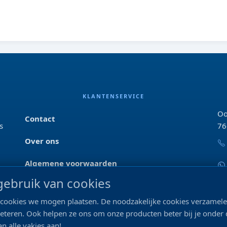
KLANTENSERVICE
Oo
Contact
s
76
Over ons
Algemene voorwaarden
ebruik van cookies
Privacyverklaring
ke cookies we mogen plaatsen. De noodzakelijke cookies verzame
Blog & tips
beteren. Ook helpen ze ons om onze producten beter bij je onder
n alle vakjes aan!