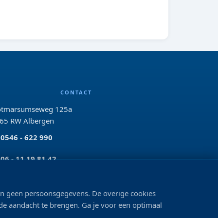
CONTACT
tmarsumseweg 125a
65 RW Albergen
0546 - 622 990
06 - 11 19 81 42
info@bo-vis.nl
len geen persoonsgegevens. De overige cookies
VOLG ONS
 de aandacht te brengen. Ga je voor een optimaal