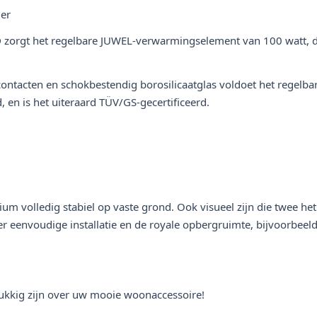
er
 zorgt het regelbare JUWEL-verwarmingselement van 100 watt, dat
contacten en schokbestendig borosilicaatglas voldoet het regel
d, en is het uiteraard TÜV/GS-gecertificeerd.
m volledig stabiel op vaste grond. Ook visueel zijn die twee het
er eenvoudige installatie en de royale opbergruimte, bijvoorbeel
elukkig zijn over uw mooie woonaccessoire!