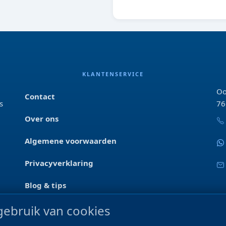
ORANJE
KLANTENSERVICE
Oo
Contact
s
76
Over ons
Algemene voorwaarden
Privacyverklaring
Blog & tips
ebruik van cookies
Merken