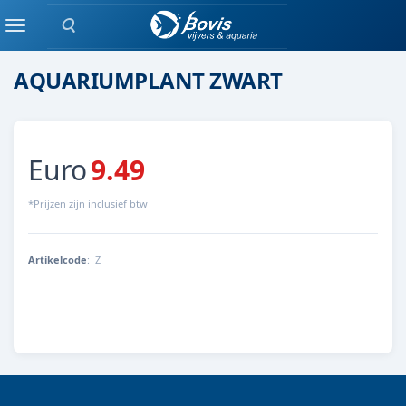
Zoeken
AQUARIUMPLANT
Menu
AQUARIUMPLANT ZWART
Euro
9.49
*Prijzen zijn inclusief btw
Artikelcode
:
Z
ZWART