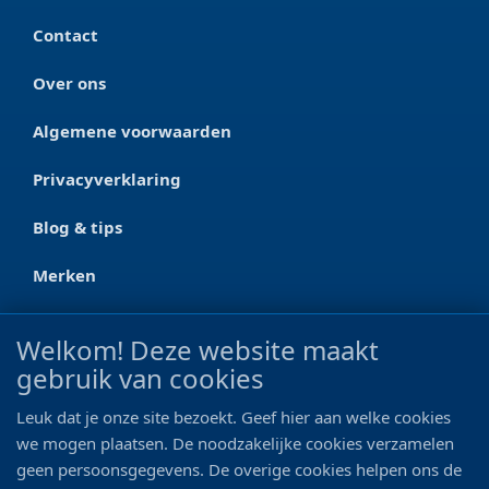
Contact
Over ons
Algemene voorwaarden
Privacyverklaring
Blog & tips
Merken
CONTACT
Welkom! Deze website maakt
gebruik van cookies
Ootmarsumseweg 125a
7665 RW Albergen
Leuk dat je onze site bezoekt. Geef hier aan welke cookies
0546 - 622 990
we mogen plaatsen. De noodzakelijke cookies verzamelen
geen persoonsgegevens. De overige cookies helpen ons de
06 - 11 19 81 42