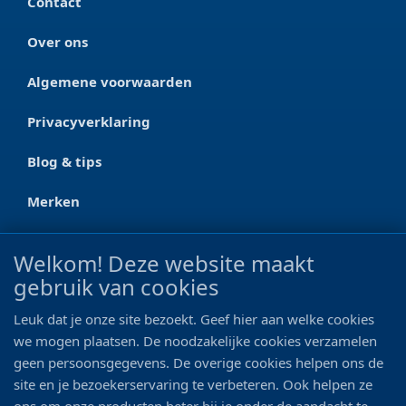
Contact
Over ons
Algemene voorwaarden
Privacyverklaring
Blog & tips
Merken
CONTACT
Welkom! Deze website maakt
gebruik van cookies
Ootmarsumseweg 125a
7665 RW Albergen
Leuk dat je onze site bezoekt. Geef hier aan welke cookies
0546 - 622 990
we mogen plaatsen. De noodzakelijke cookies verzamelen
geen persoonsgegevens. De overige cookies helpen ons de
06 - 11 19 81 42
site en je bezoekerservaring te verbeteren. Ook helpen ze