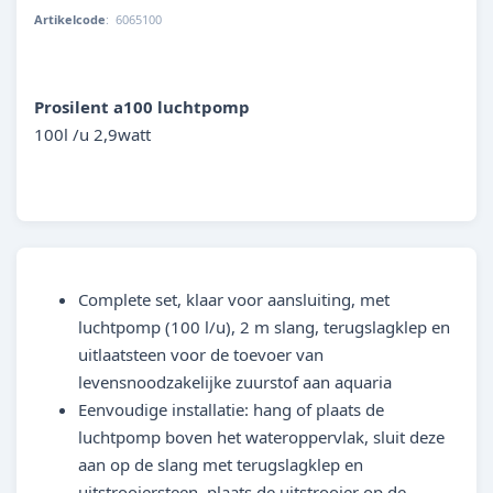
Artikelcode
:
6065100
4014162606518
Prosilent a100 luchtpomp
100l /u 2,9watt
Complete set, klaar voor aansluiting, met
luchtpomp (100 l/u), 2 m slang, terugslagklep en
uitlaatsteen voor de toevoer van
levensnoodzakelijke zuurstof aan aquaria
Eenvoudige installatie: hang of plaats de
luchtpomp boven het wateroppervlak, sluit deze
aan op de slang met terugslagklep en
uitstrooiersteen, plaats de uitstrooier op de