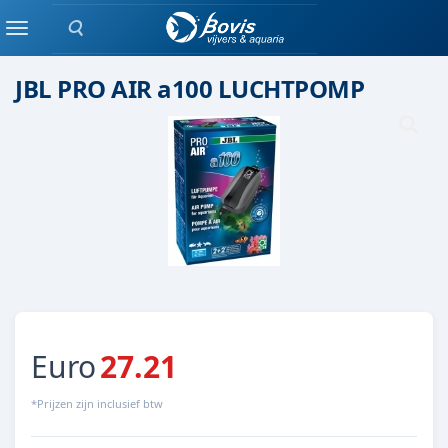
Zoeken
Luchtpomp
Menu
JBL PRO AIR a100 LUCHTPOMP
Euro
27.21
*Prijzen zijn inclusief btw