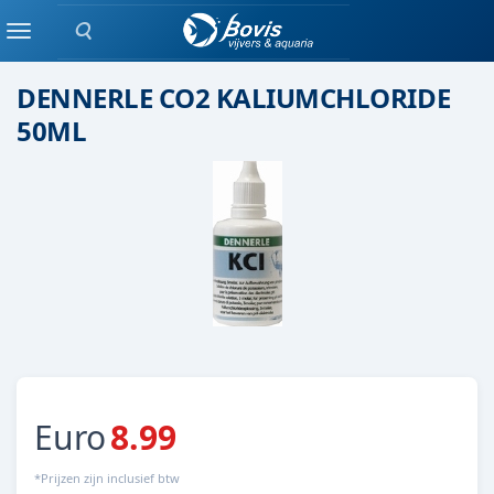
Zoeken
Meet / test aparatuur
Menu
DENNERLE CO2 KALIUMCHLORIDE
50ML
Euro
8.99
*Prijzen zijn inclusief btw