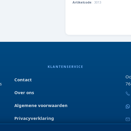
Artikelcode
:
3013
4001615030136
KLANTENSERVICE
Oo
Contact
s
76
Over ons
Algemene voorwaarden
Privacyverklaring