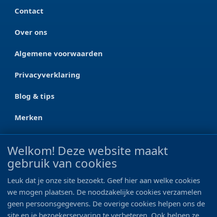
Contact
Over ons
Algemene voorwaarden
Privacyverklaring
Blog & tips
Merken
CONTACT
Welkom! Deze website maakt
gebruik van cookies
Ootmarsumseweg 125a
7665 RW Albergen
Leuk dat je onze site bezoekt. Geef hier aan welke cookies
0546 - 622 990
we mogen plaatsen. De noodzakelijke cookies verzamelen
geen persoonsgegevens. De overige cookies helpen ons de
06 - 11 19 81 42
site en je bezoekerservaring te verbeteren. Ook helpen ze