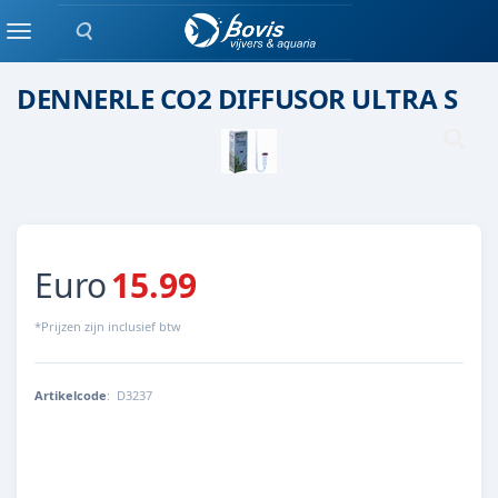
Zoeken
Onderdeel
Menu
DENNERLE CO2 DIFFUSOR ULTRA S
Euro
15.99
*Prijzen zijn inclusief btw
Artikelcode
:
D3237
4001615032376