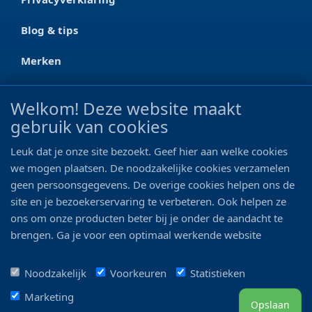
Blog & tips
Merken
CONTACT
Welkom! Deze website maakt
gebruik van cookies
Ootmarsumseweg 125a
7665 RW Albergen
Leuk dat je onze site bezoekt. Geef hier aan welke cookies
0546 - 622 990
we mogen plaatsen. De noodzakelijke cookies verzamelen
geen persoonsgegevens. De overige cookies helpen ons de
06 - 11 19 81 42
site en je bezoekerservaring te verbeteren. Ook helpen ze
ons om onze producten beter bij je onder de aandacht te
info@bo-vis.nl
brengen. Ga je voor een optimaal werkende website
inclusief alle voordelen? Vink dan alle vakjes aan!
VOLG ONS
Noodzakelijk
Voorkeuren
Statistieken
Marketing
Opslaan