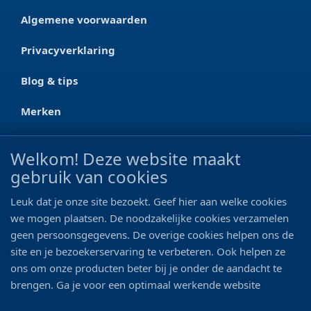
Algemene voorwaarden
Privacyverklaring
Blog & tips
Merken
CONTACT
Welkom! Deze website maakt
gebruik van cookies
Ootmarsumseweg 125a
7665 RW Albergen
Leuk dat je onze site bezoekt. Geef hier aan welke cookies
0546 - 622 990
we mogen plaatsen. De noodzakelijke cookies verzamelen
geen persoonsgegevens. De overige cookies helpen ons de
06 - 11 19 81 42
site en je bezoekerservaring te verbeteren. Ook helpen ze
ons om onze producten beter bij je onder de aandacht te
info@bo-vis.nl
brengen. Ga je voor een optimaal werkende website
inclusief alle voordelen? Vink dan alle vakjes aan!
VOLG ONS