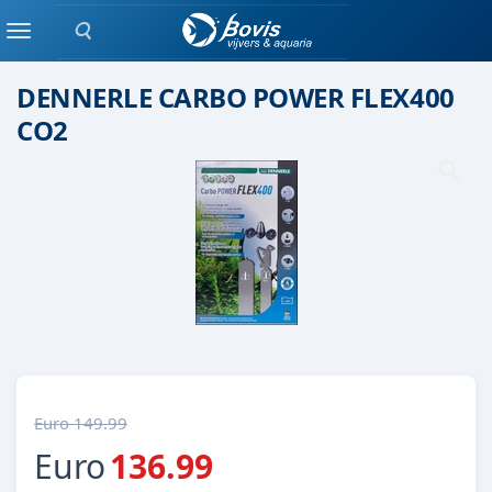
Zoeken
Set
Menu
DENNERLE CARBO POWER FLEX400
CO2
Euro 149.99
Euro
136.99