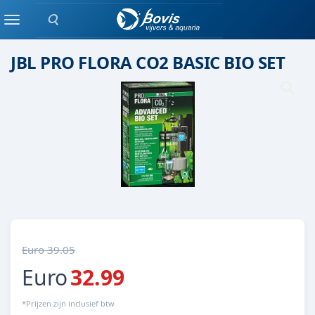
Zoeken
Set
Menu
JBL PRO FLORA CO2 BASIC BIO SET
Euro 39.05
Euro
32.99
*Prijzen zijn inclusief btw