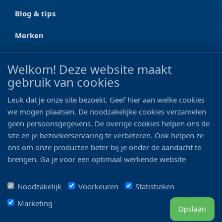
Blog & tips
Merken
CONTACT
Welkom! Deze website maakt
gebruik van cookies
Ootmarsumseweg 125a
7665 RW Albergen
Leuk dat je onze site bezoekt. Geef hier aan welke cookies
0546 - 622 990
we mogen plaatsen. De noodzakelijke cookies verzamelen
geen persoonsgegevens. De overige cookies helpen ons de
06 - 11 19 81 42
site en je bezoekerservaring te verbeteren. Ook helpen ze
ons om onze producten beter bij je onder de aandacht te
info@bo-vis.nl
brengen. Ga je voor een optimaal werkende website
inclusief alle voordelen? Vink dan alle vakjes aan!
VOLG ONS
Noodzakelijk
Voorkeuren
Statistieken
Marketing
Opslaan