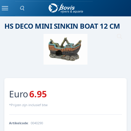
Zoeken
Beeldje
Menu
HS DECO MINI SINKIN BOAT 12 CM
Euro
6.95
*Prijzen zijn inclusief btw
Artikelcode
:
0040290