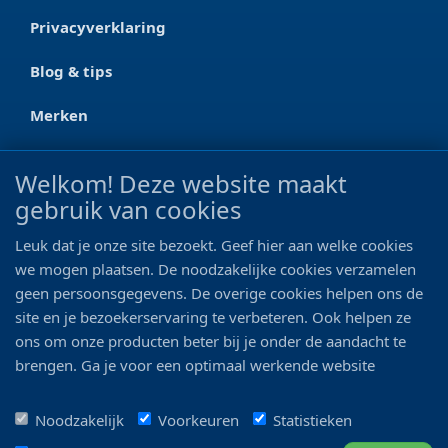
Privacyverklaring
Blog & tips
Merken
CONTACT
Welkom! Deze website maakt
gebruik van cookies
Ootmarsumseweg 125a
7665 RW Albergen
Leuk dat je onze site bezoekt. Geef hier aan welke cookies
0546 - 622 990
we mogen plaatsen. De noodzakelijke cookies verzamelen
geen persoonsgegevens. De overige cookies helpen ons de
06 - 11 19 81 42
site en je bezoekerservaring te verbeteren. Ook helpen ze
ons om onze producten beter bij je onder de aandacht te
info@bo-vis.nl
brengen. Ga je voor een optimaal werkende website
inclusief alle voordelen? Vink dan alle vakjes aan!
VOLG ONS
Noodzakelijk
Voorkeuren
Statistieken