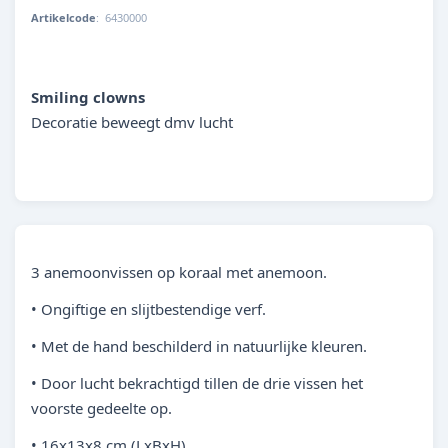
Artikelcode
:
6430000
4014162643001
Smiling clowns
Decoratie beweegt dmv lucht
3 anemoonvissen op koraal met anemoon.
• Ongiftige en slijtbestendige verf.
• Met de hand beschilderd in natuurlijke kleuren.
• Door lucht bekrachtigd tillen de drie vissen het
voorste gedeelte op.
• 16x13x8 cm (LxBxH).