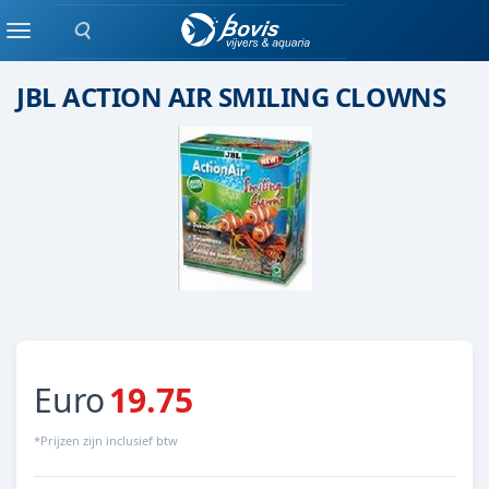
Zoeken
Beeldje
Menu
JBL ACTION AIR SMILING CLOWNS
Euro
19.75
*Prijzen zijn inclusief btw