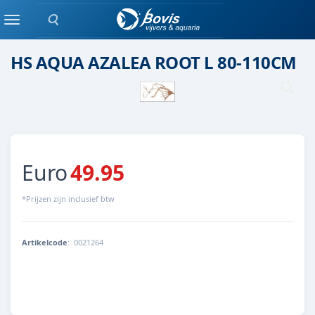
Zoeken
Hout
Menu
HS AQUA AZALEA ROOT L 80-110CM
Euro
49.95
*Prijzen zijn inclusief btw
Artikelcode
:
0021264
8713179212649