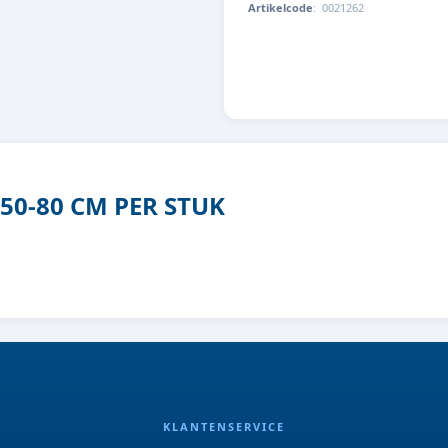
Artikelcode
:
0021262
8713179212625
50-80 CM PER STUK
KLANTENSERVICE