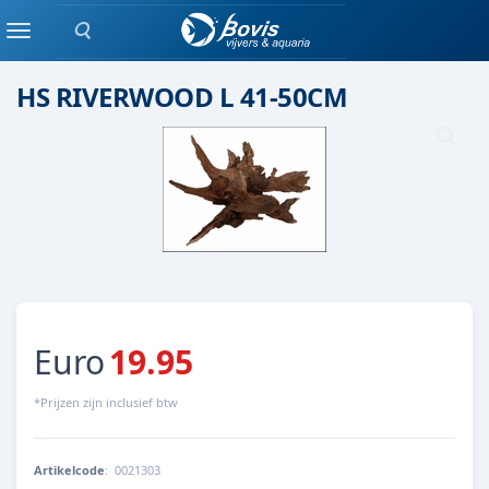
Zoeken
Hout
Menu
HS RIVERWOOD L 41-50CM
Euro
19.95
*Prijzen zijn inclusief btw
Artikelcode
:
0021303