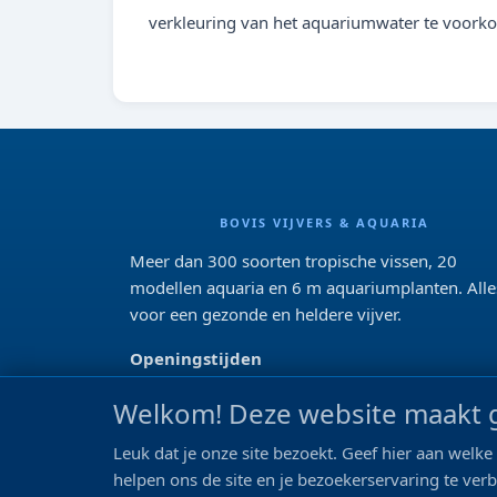
verkleuring van het aquariumwater te voork
BOVIS VIJVERS & AQUARIA
Meer dan 300 soorten tropische vissen, 20
modellen aquaria en 6 m aquariumplanten. Alle
voor een gezonde en heldere vijver.
Openingstijden
Di 13:00 - 18:00 Wo-Vr: 10:00 - 18:00
Welkom! Deze website maakt g
Za: 09:00 - 17:00
Zo: gesloten>
Leuk dat je onze site bezoekt. Geef hier aan wel
helpen ons de site en je bezoekerservaring te ver
REVIEWS