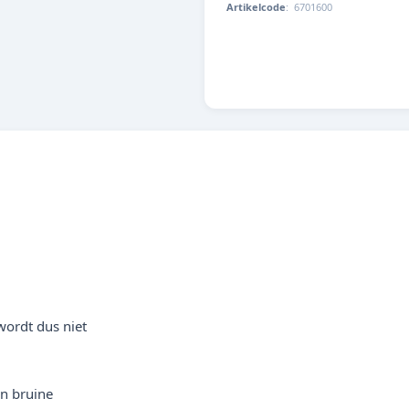
Artikelcode
:
6701600
4014162670168
wordt dus niet
en bruine