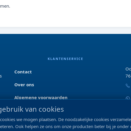
omen.
KLANTENSERVICE
Oo
Contact
s
76
Over ons
Algemene voorwaarden
ebruik van cookies
Privacyverklaring
ke cookies we mogen plaatsen. De noodzakelijke cookies verzame
Blog & tips
beteren. Ook helpen ze ons om onze producten beter bij je onder