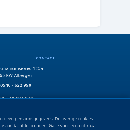
CONTACT
tmarsumseweg 125a
65 RW Albergen
0546 - 622 990
06 - 11 19 81 42
info@bo-vis.nl
len geen persoonsgegevens. De overige cookies
 de aandacht te brengen. Ga je voor een optimaal
VOLG ONS