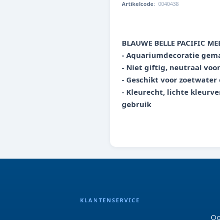
Artikelcode
:
0040438
8713179404389
BLAUWE BELLE PACIFIC ME
- Aquariumdecoratie gema
- Niet giftig, neutraal vo
- Geschikt voor zoetwater
- Kleurecht, lichte kleurv
gebruik
KLANTENSERVICE
Oo