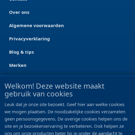
Over ons
Algemene voorwaarden
Privacyverklaring
Blog & tips
Merken
CONTACT
Welkom! Deze website maakt
gebruik van cookies
Ootmarsumseweg 125a
7665 RW Albergen
Leuk dat je onze site bezoekt. Geef hier aan welke cookies
0546 - 622 990
we mogen plaatsen. De noodzakelijke cookies verzamelen
geen persoonsgegevens. De overige cookies helpen ons de
06 - 11 19 81 42
site en je bezoekerservaring te verbeteren. Ook helpen ze
ons om onze producten beter bij je onder de aandacht te