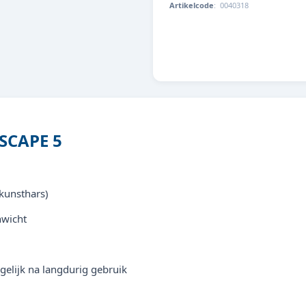
Artikelcode
:
0040318
8713179403184
SCAPE 5
kunsthars)
nwicht
ogelijk na langdurig gebruik