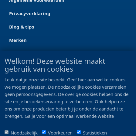
Privacyverklaring
Blog & tips
Merken
CONTACT
Welkom! Deze website maakt
gebruik van cookies
Ootmarsumseweg 125a
7665 RW Albergen
Leuk dat je onze site bezoekt. Geef hier aan welke cookies
0546 - 622 990
we mogen plaatsen. De noodzakelijke cookies verzamelen
geen persoonsgegevens. De overige cookies helpen ons de
06 - 11 19 81 42
site en je bezoekerservaring te verbeteren. Ook helpen ze
ons om onze producten beter bij je onder de aandacht te
info@bo-vis.nl
brengen. Ga je voor een optimaal werkende website
inclusief alle voordelen? Vink dan alle vakjes aan!
VOLG ONS
Noodzakelijk
Voorkeuren
Statistieken