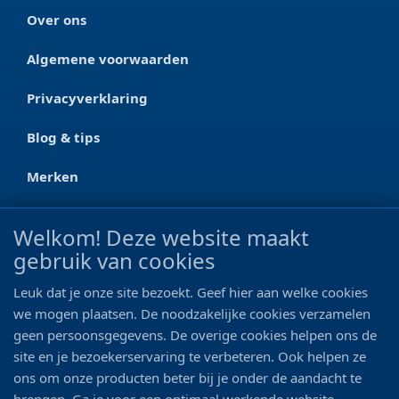
Over ons
Algemene voorwaarden
Privacyverklaring
Blog & tips
Merken
CONTACT
Welkom! Deze website maakt
gebruik van cookies
Ootmarsumseweg 125a
7665 RW Albergen
Leuk dat je onze site bezoekt. Geef hier aan welke cookies
0546 - 622 990
we mogen plaatsen. De noodzakelijke cookies verzamelen
geen persoonsgegevens. De overige cookies helpen ons de
06 - 11 19 81 42
site en je bezoekerservaring te verbeteren. Ook helpen ze
ons om onze producten beter bij je onder de aandacht te
info@bo-vis.nl