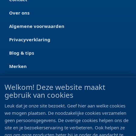
Over ons
Algemene voorwaarden
Privacyverklaring
Blog & tips
Merken
CONTACT
Welkom! Deze website maakt
gebruik van cookies
Ootmarsumseweg 125a
7665 RW Albergen
Leuk dat je onze site bezoekt. Geef hier aan welke cookies
0546 - 622 990
we mogen plaatsen. De noodzakelijke cookies verzamelen
geen persoonsgegevens. De overige cookies helpen ons de
06 - 11 19 81 42
site en je bezoekerservaring te verbeteren. Ook helpen ze
ons om onze producten beter bij je onder de aandacht te