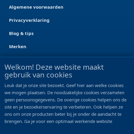
Algemene voorwaarden
Privacyverklaring
Blog & tips
Merken
CONTACT
Welkom! Deze website maakt
gebruik van cookies
Ootmarsumseweg 125a
7665 RW Albergen
Leuk dat je onze site bezoekt. Geef hier aan welke cookies
0546 - 622 990
we mogen plaatsen. De noodzakelijke cookies verzamelen
geen persoonsgegevens. De overige cookies helpen ons de
06 - 11 19 81 42
site en je bezoekerservaring te verbeteren. Ook helpen ze
ons om onze producten beter bij je onder de aandacht te
info@bo-vis.nl
brengen. Ga je voor een optimaal werkende website
inclusief alle voordelen? Vink dan alle vakjes aan!
VOLG ONS