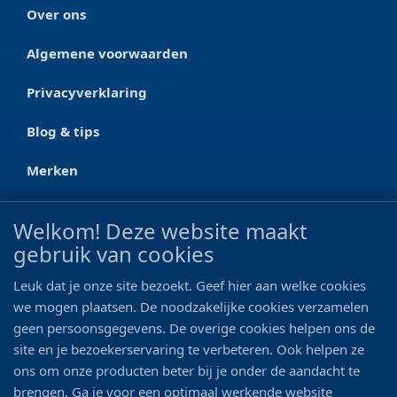
Over ons
Algemene voorwaarden
Privacyverklaring
Blog & tips
Merken
CONTACT
Welkom! Deze website maakt
gebruik van cookies
Ootmarsumseweg 125a
7665 RW Albergen
Leuk dat je onze site bezoekt. Geef hier aan welke cookies
0546 - 622 990
we mogen plaatsen. De noodzakelijke cookies verzamelen
geen persoonsgegevens. De overige cookies helpen ons de
06 - 11 19 81 42
site en je bezoekerservaring te verbeteren. Ook helpen ze
ons om onze producten beter bij je onder de aandacht te
info@bo-vis.nl
brengen. Ga je voor een optimaal werkende website