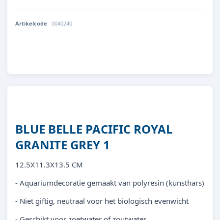
Artikelcode
:
0040240
8713179402408
BLUE BELLE PACIFIC ROYAL
GRANITE GREY 1
12.5X11.3X13.5 CM
- Aquariumdecoratie gemaakt van polyresin (kunsthars)
- Niet giftig, neutraal voor het biologisch evenwicht
- Geschikt voor zoetwater of zoutwater