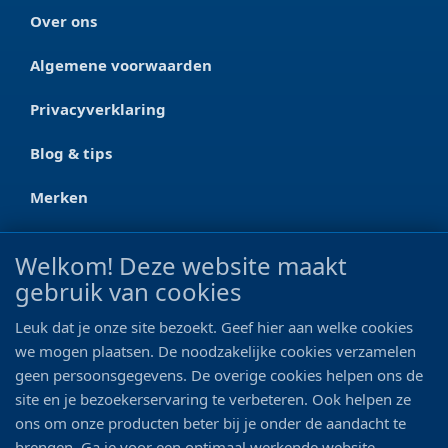
Over ons
Algemene voorwaarden
Privacyverklaring
Blog & tips
Merken
CONTACT
Welkom! Deze website maakt
gebruik van cookies
Ootmarsumseweg 125a
7665 RW Albergen
Leuk dat je onze site bezoekt. Geef hier aan welke cookies
0546 - 622 990
we mogen plaatsen. De noodzakelijke cookies verzamelen
geen persoonsgegevens. De overige cookies helpen ons de
06 - 11 19 81 42
site en je bezoekerservaring te verbeteren. Ook helpen ze
ons om onze producten beter bij je onder de aandacht te
info@bo-vis.nl
brengen. Ga je voor een optimaal werkende website