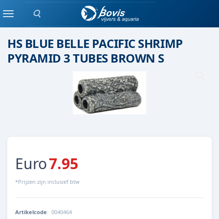
Zoeken
Keramiek/ kunststof
Menu
HS BLUE BELLE PACIFIC SHRIMP
PYRAMID 3 TUBES BROWN S
Euro
7.95
*Prijzen zijn inclusief btw
Artikelcode
:
0040464