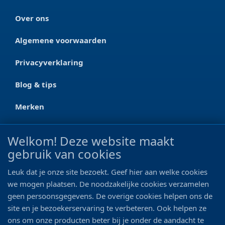
Over ons
Algemene voorwaarden
Privacyverklaring
Blog & tips
Merken
CONTACT
Welkom! Deze website maakt
gebruik van cookies
Ootmarsumseweg 125a
7665 RW Albergen
Leuk dat je onze site bezoekt. Geef hier aan welke cookies
0546 - 622 990
we mogen plaatsen. De noodzakelijke cookies verzamelen
geen persoonsgegevens. De overige cookies helpen ons de
06 - 11 19 81 42
site en je bezoekerservaring te verbeteren. Ook helpen ze
ons om onze producten beter bij je onder de aandacht te