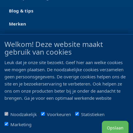
Blog & tips
Merken
CONTACT
Welkom! Deze website maakt
gebruik van cookies
Ootmarsumseweg 125a
7665 RW Albergen
Leuk dat je onze site bezoekt. Geef hier aan welke cookies
0546 - 622 990
we mogen plaatsen. De noodzakelijke cookies verzamelen
geen persoonsgegevens. De overige cookies helpen ons de
06 - 11 19 81 42
site en je bezoekerservaring te verbeteren. Ook helpen ze
ons om onze producten beter bij je onder de aandacht te
info@bo-vis.nl
brengen. Ga je voor een optimaal werkende website
inclusief alle voordelen? Vink dan alle vakjes aan!
VOLG ONS
Noodzakelijk
Voorkeuren
Statistieken
Marketing
Opslaan