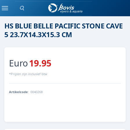
Zoeken
Keramiek/ kunststof
Menu
HS BLUE BELLE PACIFIC STONE CAVE
5 23.7X14.3X15.3 CM
Euro
19.95
*Prijzen zijn inclusief btw
Artikelcode
:
0040268
8713179402682