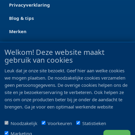
Privacyverklaring
Blog & tips
Merken
CONTACT
Welkom! Deze website maakt
gebruik van cookies
Ootmarsumseweg 125a
7665 RW Albergen
Leuk dat je onze site bezoekt. Geef hier aan welke cookies
0546 - 622 990
we mogen plaatsen. De noodzakelijke cookies verzamelen
geen persoonsgegevens. De overige cookies helpen ons de
06 - 11 19 81 42
site en je bezoekerservaring te verbeteren. Ook helpen ze
ons om onze producten beter bij je onder de aandacht te
info@bo-vis.nl
brengen. Ga je voor een optimaal werkende website
inclusief alle voordelen? Vink dan alle vakjes aan!
VOLG ONS
Noodzakelijk
Voorkeuren
Statistieken
Marketing