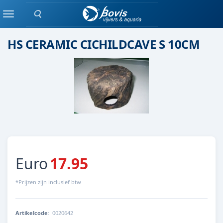
Zoeken
Keramiek/ kunststof
Menu
HS CERAMIC CICHILDCAVE S 10CM
Euro
17.95
*Prijzen zijn inclusief btw
Artikelcode
:
0020642