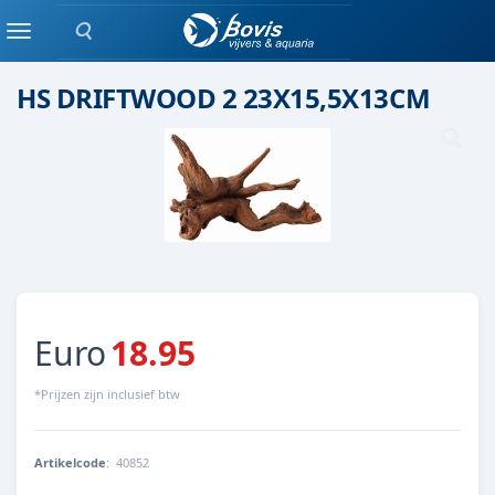
Zoeken
Keramiek/ kunststof
Menu
HS DRIFTWOOD 2 23X15,5X13CM
Euro
18.95
*Prijzen zijn inclusief btw
Artikelcode
:
40852