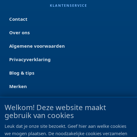
KLANTENSERVICE
Contact
Over ons
Algemene voorwaarden
Privacyverklaring
Blog & tips
Merken
CONTACT
Welkom! Deze website maakt
gebruik van cookies
Ootmarsumseweg 125a
7665 RW Albergen
Leuk dat je onze site bezoekt. Geef hier aan welke cookies
0546 - 622 990
we mogen plaatsen. De noodzakelijke cookies verzamelen